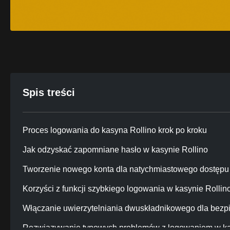
Spis treści
Proces logowania do kasyna Rollino krok po kroku
Jak odzyskać zapomniane hasło w kasynie Rollino
Tworzenie nowego konta dla natychmiastowego dostępu 
Korzyści z funkcji szybkiego logowania w kasynie Rollin
Włączanie uwierzytelniania dwuskładnikowego dla bezp
Rozwiązywanie typowych problemów z logowaniem w ka