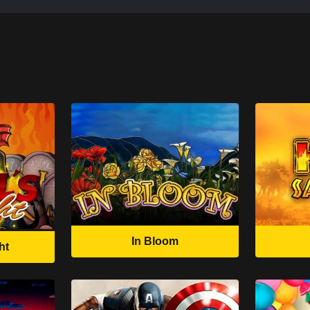
zną
m na urządzeniu
In Bloom
ht
ezpieczeństwa