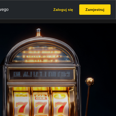
wego
Zaloguj się
Zarejestruj