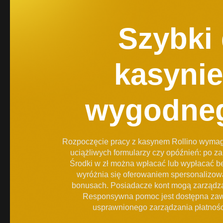
Szybki
kasynie
wygodneg
Rozpoczęcie pracy z kasynem Rollino wymaga 
uciążliwych formularzy czy opóźnień: po z
Środki w zł można wpłacać lub wypłacać 
wyróżnia się oferowaniem spersonalizow
bonusach. Posiadacze kont mogą zarządza
Responsywna pomoc jest dostępna zawsze
usprawnionego zarządzania płatności