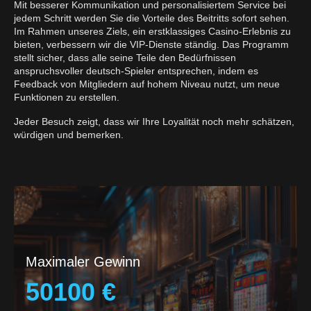
Mit besserer Kommunikation und personalisiertem Service bei
jedem Schritt werden Sie die Vorteile des Beitritts sofort sehen.
Im Rahmen unseres Ziels, ein erstklassiges Casino-Erlebnis zu
bieten, verbessern wir die VIP-Dienste ständig. Das Programm
stellt sicher, dass alle seine Teile den Bedürfnissen
anspruchsvoller deutsch-Spieler entsprechen, indem es
Feedback von Mitgliedern auf hohem Niveau nutzt, um neue
Funktionen zu erstellen.
Jeder Besuch zeigt, dass wir Ihre Loyalität noch mehr schätzen,
würdigen und bemerken.
Maximaler Gewinn
50100 €