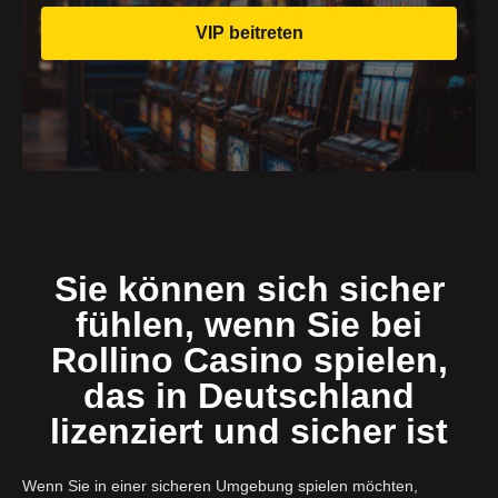
VIP beitreten
Sie können sich sicher
fühlen, wenn Sie bei
Rollino Casino spielen,
das in Deutschland
lizenziert und sicher ist
Wenn Sie in einer sicheren Umgebung spielen möchten,