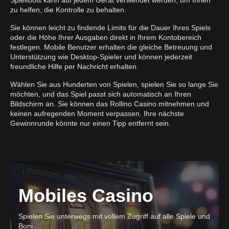
zu helfen, die Kontrolle zu behalten.
Sie können leicht zu findende Limits für die Dauer Ihres Spiels
oder die Höhe Ihrer Ausgaben direkt in Ihrem Kontobereich
festlegen. Mobile Benutzer erhalten die gleiche Betreuung und
Unterstützung wie Desktop-Spieler und können jederzeit
freundliche Hilfe per Nachricht erhalten.
Wählen Sie aus Hunderten von Spielen, spielen Sie so lange Sie
möchten, und das Spiel passt sich automatisch an Ihren
Bildschirm an. Sie können das Rollino Casino mitnehmen und
keinen aufregenden Moment verpassen. Ihre nächste
Gewinnrunde könnte nur einen Tipp entfernt sein.
Mobiles Casino
Spielen Sie unterwegs mit vollem Zugriff auf alle Spiele und
Boni