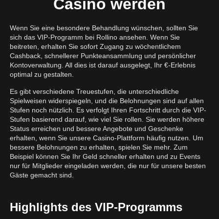
Casino werden
Wenn Sie eine besondere Behandlung wünschen, sollten Sie
sich das VIP-Programm bei Rollino ansehen. Wenn Sie
beitreten, erhalten Sie sofort Zugang zu wöchentlichem
Cashback, schnellerer Punkteansammlung und persönlicher
Kontoverwaltung. All dies ist darauf ausgelegt, Ihr €-Erlebnis
optimal zu gestalten.
Es gibt verschiedene Treuestufen, die unterschiedliche
Spielweisen widerspiegeln, und die Belohnungen sind auf allen
Stufen noch nützlich. Es verfolgt Ihren Fortschritt durch die VIP-
Stufen basierend darauf, wie viel Sie rollen. Sie werden höhere
Status erreichen und bessere Angebote und Geschenke
erhalten, wenn Sie unsere Casino-Plattform häufig nutzen. Um
bessere Belohnungen zu erhalten, spielen Sie mehr. Zum
Beispiel können Sie Ihr Geld schneller erhalten und zu Events
nur für Mitglieder eingeladen werden, die nur für unsere besten
Gäste gemacht sind.
Highlights des VIP-Programms