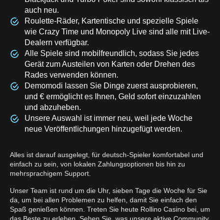
auch neu.
Roulette-Räder, Kartentische und spezielle Spiele
wie Crazy Time und Monopoly Live sind alle mit Live-
Dealern verfügbar.
Alle Spiele sind mobilfreundlich, sodass Sie jedes
Gerät zum Austeilen von Karten oder Drehen des
Rades verwenden können.
Demomodi lassen Sie Dinge zuerst ausprobieren,
und € ermöglicht es Ihnen, Geld sofort einzuzahlen
und abzuheben.
Unsere Auswahl ist immer neu, weil jede Woche
neue Veröffentlichungen hinzugefügt werden.
Alles ist darauf ausgelegt, für deutsch-Spieler komfortabel und
einfach zu sein, von lokalen Zahlungsoptionen bis hin zu
mehrsprachigem Support.
Unser Team ist rund um die Uhr, sieben Tage die Woche für Sie
da, um bei allen Problemen zu helfen, damit Sie einfach den
Spaß genießen können. Treten Sie heute Rollino Casino bei, um
das Beste zu erleben. Sehen Sie, was unsere aktive Community