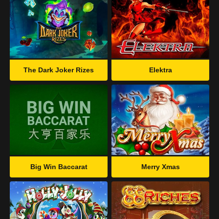
The Dark Joker Rizes
Elektra
Big Win Baccarat
Merry Xmas