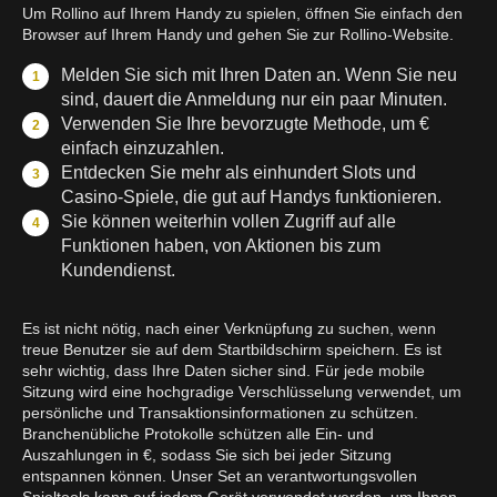
Um Rollino auf Ihrem Handy zu spielen, öffnen Sie einfach den
Browser auf Ihrem Handy und gehen Sie zur Rollino-Website.
Melden Sie sich mit Ihren Daten an. Wenn Sie neu
sind, dauert die Anmeldung nur ein paar Minuten.
Verwenden Sie Ihre bevorzugte Methode, um €
einfach einzuzahlen.
Entdecken Sie mehr als einhundert Slots und
Casino-Spiele, die gut auf Handys funktionieren.
Sie können weiterhin vollen Zugriff auf alle
Funktionen haben, von Aktionen bis zum
Kundendienst.
Es ist nicht nötig, nach einer Verknüpfung zu suchen, wenn
treue Benutzer sie auf dem Startbildschirm speichern. Es ist
sehr wichtig, dass Ihre Daten sicher sind. Für jede mobile
Sitzung wird eine hochgradige Verschlüsselung verwendet, um
persönliche und Transaktionsinformationen zu schützen.
Branchenübliche Protokolle schützen alle Ein- und
Auszahlungen in €, sodass Sie sich bei jeder Sitzung
entspannen können. Unser Set an verantwortungsvollen
Spieltools kann auf jedem Gerät verwendet werden, um Ihnen