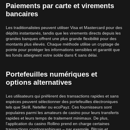
Paiements par carte et virements
bancaires
Les traditionalistes peuvent utiliser Visa et Mastercard pour des
dépôts instantanés, tandis que les virements directs depuis les
grandes banques offrent une plus grande flexibilité pour des
montants plus élevés. Chaque méthode utilise un cryptage de
pointe pour protéger les informations sensibles et garantit que
les fonds atteignent votre solde dans € sans délai.
Portefeuilles numériques et
options alternatives
Les utilisateurs qui préfèrent des transactions rapides et sans
espèces peuvent sélectionner des portefeuilles électroniques
tels que Skrill, Neteller ou ecoPayz. Ces fournisseurs sont
populaires parmi les amateurs de casino pour leurs transferts
rapides et leurs temps de traitement minimaux. De plus,
l'application du casino Rollino prend en charge certaines
transactions cryptographiques – par exemple, Bitcoin et