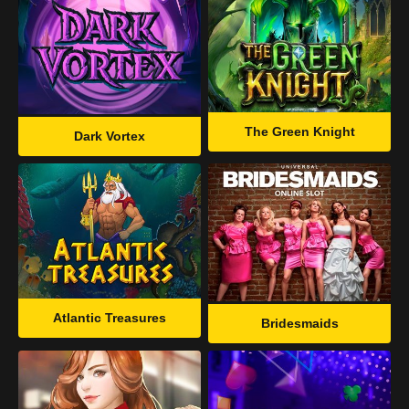
Machines à sous : variété et innovation
Jeux de table et expériences en direct
Réclamation des bonus de bienvenue et promotions via
l'application
The Green Knight
Comment placer des paris et gérer vos mises sur
Dark Vortex
Rollino
Placement des paris : méthodes et conseils
Gestion des paris et définition de limites
Retrait des gains : guide étape par étape dans
l'application
Comment initier un retrait
Atlantic Treasures
Bridesmaids
Vérification et mesures de sécurité
Mesures de sécurité du compte et protection des
données sur l'application du casino Rollino