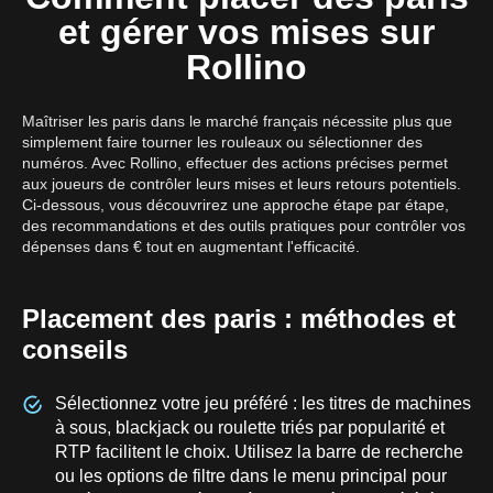
et gérer vos mises sur
Rollino
Maîtriser les paris dans le marché français nécessite plus que
simplement faire tourner les rouleaux ou sélectionner des
numéros. Avec Rollino, effectuer des actions précises permet
aux joueurs de contrôler leurs mises et leurs retours potentiels.
Ci-dessous, vous découvrirez une approche étape par étape,
des recommandations et des outils pratiques pour contrôler vos
dépenses dans € tout en augmentant l'efficacité.
Placement des paris : méthodes et
conseils
Sélectionnez votre jeu préféré : les titres de machines
à sous, blackjack ou roulette triés par popularité et
RTP facilitent le choix. Utilisez la barre de recherche
ou les options de filtre dans le menu principal pour