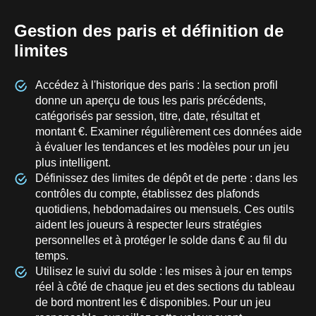
Gestion des paris et définition de
limites
Accédez à l'historique des paris : la section profil
donne un aperçu de tous les paris précédents,
catégorisés par session, titre, date, résultat et
montant €. Examiner régulièrement ces données aide
à évaluer les tendances et les modèles pour un jeu
plus intelligent.
Définissez des limites de dépôt et de perte : dans les
contrôles du compte, établissez des plafonds
quotidiens, hebdomadaires ou mensuels. Ces outils
aident les joueurs à respecter leurs stratégies
personnelles et à protéger le solde dans € au fil du
temps.
Utilisez le suivi du solde : les mises à jour en temps
réel à côté de chaque jeu et des sections du tableau
de bord montrent les € disponibles. Pour un jeu