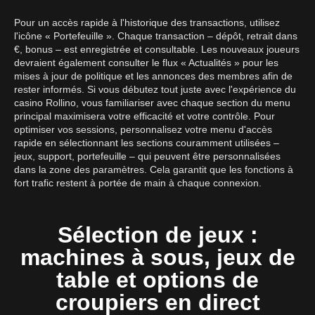
Pour un accès rapide à l'historique des transactions, utilisez
l'icône « Portefeuille ». Chaque transaction – dépôt, retrait dans
€, bonus – est enregistrée et consultable. Les nouveaux joueurs
devraient également consulter le flux « Actualités » pour les
mises à jour de politique et les annonces des membres afin de
rester informés. Si vous débutez tout juste avec l'expérience du
casino Rollino, vous familiariser avec chaque section du menu
principal maximisera votre efficacité et votre contrôle. Pour
optimiser vos sessions, personnalisez votre menu d'accès
rapide en sélectionnant les sections couramment utilisées –
jeux, support, portefeuille – qui peuvent être personnalisées
dans la zone des paramètres. Cela garantit que les fonctions à
fort trafic restent à portée de main à chaque connexion.
Sélection de jeux :
machines à sous, jeux de
table et options de
croupiers en direct