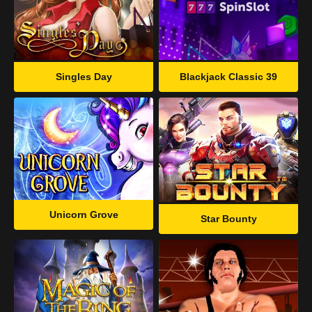
Obtenir de l'aide : accès au support client via
l'application Rollino
Chat en direct et temps de réponse
Options de messagerie électronique et sécurisée
Singles Day
Blackjack Classic 39
Outils de jeu responsable et paramètres de limites dans
l'application du casino Rollino
Minuteries de session et options d'auto-exclusion
Contrôles de réalité et ressources de support
Unicorn Grove
Star Bounty