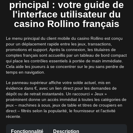
principal : votre guide de
l'interface utilisateur du
casino Rollino français
Le menu principal du client mobile du casino Rollino est conçu
pour un déplacement rapide entre les jeux, transactions,
promotions et support. Après la connexion, les titulaires de
comptes français sont accueillis par un tableau de bord compact
qui place les contrôles essentiels à portée de main immédiate.
Cela aide les joueurs à se concentrer sur le jeu sans perdre de
temps en navigation.
Le panneau supérieur affiche votre solde actuel, mis en
évidence dans €, avec un lien direct pour les demandes de
dépôt ou de retrait instantanés. Un raccourci « Jeux »
proéminent donne un accès immédiat à toutes les catégories de
jeux – machines à sous, jeux de table et titres de croupiers en
direct – filtrés selon la popularité, le fournisseur et l'activité
récente.
Fonctionnalité
Description