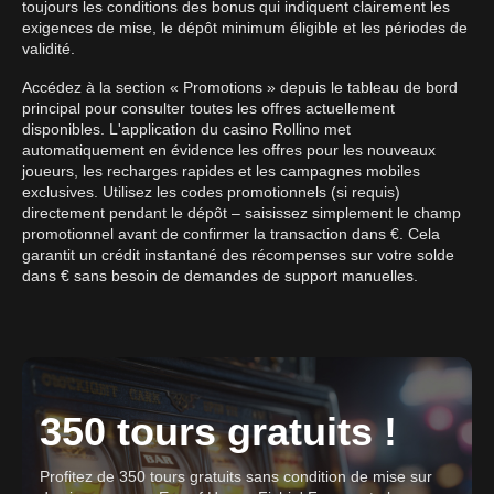
toujours les conditions des bonus qui indiquent clairement les
exigences de mise, le dépôt minimum éligible et les périodes de
validité.
Accédez à la section « Promotions » depuis le tableau de bord
principal pour consulter toutes les offres actuellement
disponibles. L'application du casino Rollino met
automatiquement en évidence les offres pour les nouveaux
joueurs, les recharges rapides et les campagnes mobiles
exclusives. Utilisez les codes promotionnels (si requis)
directement pendant le dépôt – saisissez simplement le champ
promotionnel avant de confirmer la transaction dans €. Cela
garantit un crédit instantané des récompenses sur votre solde
dans € sans besoin de demandes de support manuelles.
350 tours gratuits !
Profitez de 350 tours gratuits sans condition de mise sur