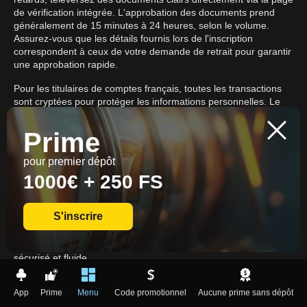
de vérification intégrée. L'approbation des documents prend
généralement de 15 minutes à 24 heures, selon le volume.
Assurez-vous que les détails fournis lors de l'inscription
correspondent à ceux de votre demande de retrait pour garantir
une approbation rapide.
Pour les titulaires de comptes français, toutes les transactions
sont cryptées pour protéger les informations personnelles. Le
casino Rollino respecte les normes réglementaires au sein de
France, garantissant que les retraits sont à la fois sécurisés et
Prime
conformes. Si vous rencontrez des problèmes ou avez besoin
de clarifications concernant des transactions en attente, le chat
pour premier dépôt
de support intégré à l'application est disponible 24/7 pour les
1000€ + 250 FS
joueurs français. Gardez à l'esprit que certaines promotions ou
offres de bienvenue peuvent avoir des exigences de mise qui
doivent être remplies avant de demander un paiement. En
S'inscrire
suivant ces étapes claires, les clients peuvent transférer
efficacement leurs gains en € depuis la plateforme du casino
Rollino vers leurs comptes personnels, profitant d'un processus
sécurisé et fluide.
App
Prime
Menu
Code promotionnel
Aucune prime sans dépôt