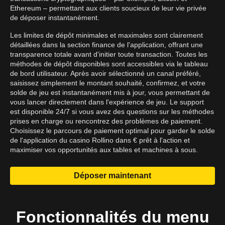
Ethereum – permettant aux clients soucieux de leur vie privée
de déposer instantanément.
Les limites de dépôt minimales et maximales sont clairement
détaillées dans la section finance de l'application, offrant une
transparence totale avant d'initier toute transaction. Toutes les
méthodes de dépôt disponibles sont accessibles via le tableau
de bord utilisateur. Après avoir sélectionné un canal préféré,
saisissez simplement le montant souhaité, confirmez, et votre
solde de jeu est instantanément mis à jour, vous permettant de
vous lancer directement dans l'expérience de jeu. Le support
est disponible 24/7 si vous avez des questions sur les méthodes
prises en charge ou rencontrez des problèmes de paiement.
Choisissez le parcours de paiement optimal pour garder le solde
de l'application du casino Rollino dans € prêt à l'action et
maximiser vos opportunités aux tables et machines à sous.
Déposer maintenant
Fonctionnalités du menu