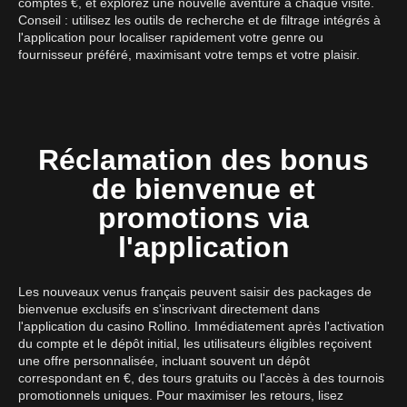
comptes €, et explorez une nouvelle aventure à chaque visite.
Conseil : utilisez les outils de recherche et de filtrage intégrés à
l'application pour localiser rapidement votre genre ou
fournisseur préféré, maximisant votre temps et votre plaisir.
Réclamation des bonus
de bienvenue et
promotions via
l'application
Les nouveaux venus français peuvent saisir des packages de
bienvenue exclusifs en s'inscrivant directement dans
l'application du casino Rollino. Immédiatement après l'activation
du compte et le dépôt initial, les utilisateurs éligibles reçoivent
une offre personnalisée, incluant souvent un dépôt
correspondant en €, des tours gratuits ou l'accès à des tournois
promotionnels uniques. Pour maximiser les retours, lisez