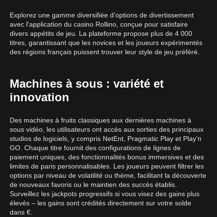
Explorez une gamme diversifiée d'options de divertissement
avec l'application du casino Rollino, conçue pour satisfaire
divers appétits de jeu. La plateforme propose plus de 4 000
titres, garantissant que les novices et les joueurs expérimentés
des régions français puissent trouver leur style de jeu préféré.
Machines à sous : variété et
innovation
Des machines à fruits classiques aux dernières machines à
sous vidéo, les utilisateurs ont accès aux sorties des principaux
studios de logiciels, y compris NetEnt, Pragmatic Play et Play'n
GO. Chaque titre fournit des configurations de lignes de
paiement uniques, des fonctionnalités bonus immersives et des
limites de paris personnalisables. Les joueurs peuvent filtrer les
options par niveau de volatilité ou thème, facilitant la découverte
de nouveaux favoris ou le maintien des succès établis.
Surveillez les jackpots progressifs si vous visez des gains plus
élevés – les gains sont crédités directement sur votre solde
dans €.