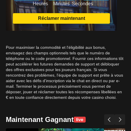
Heures
Minutes
Secondes
Réclamer maintenant
Pour maximiser la commodité et l'éligibilité aux bonus,
envisagez des champs optionnels tels que le numéro de
téléphone ou le code promotionnel. Fournir ces informations tôt
peut accélérer les futures demandes de support et débloquer
des offres exclusives pour les joueurs français. Si vous
rencontrez des problèmes, l'équipe de support est prête à vous
aider avec les défis d'inscription via le chat en direct ou par e-
mail. Terminer le processus précisément vous permet de
déposer, jouer et réclamer toutes les récompenses libellées en
€ en toute confiance directement depuis votre casino choisi.
Maintenant Gagnant