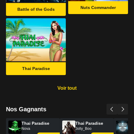
Nuts Commander
Battle of the Gods
Thai Paradise
Voir tout
Nos Gagnants
Liliths Passion Enhanced
Thai Paradise
VoodooMan
Nova