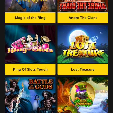
Magic of the Ring
Golden Osiris
King Of Slots Touch
Lost Treasure