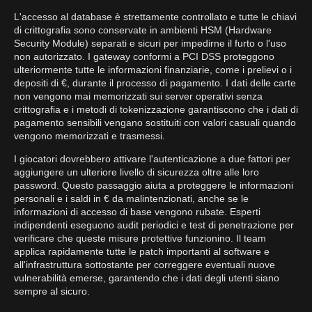
L'accesso al database è strettamente controllato e tutte le chiavi
di crittografia sono conservate in ambienti HSM (Hardware
Security Module) separati e sicuri per impedirne il furto o l'uso
non autorizzato. I gateway conformi a PCI DSS proteggono
ulteriormente tutte le informazioni finanziarie, come i prelievi o i
depositi di €, durante il processo di pagamento. I dati delle carte
non vengono mai memorizzati sui server operativi senza
crittografia e i metodi di tokenizzazione garantiscono che i dati di
pagamento sensibili vengano sostituiti con valori casuali quando
vengono memorizzati e trasmessi.
I giocatori dovrebbero attivare l'autenticazione a due fattori per
aggiungere un ulteriore livello di sicurezza oltre alle loro
password. Questo passaggio aiuta a proteggere le informazioni
personali e i saldi in € da malintenzionati, anche se le
informazioni di accesso di base vengono rubate. Esperti
indipendenti eseguono audit periodici e test di penetrazione per
verificare che queste misure protettive funzionino. Il team
applica rapidamente tutte le patch importanti al software e
all'infrastruttura sottostante per correggere eventuali nuove
vulnerabilità emerse, garantendo che i dati degli utenti siano
sempre al sicuro.