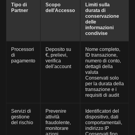
Tipo di
Scopo
Limiti sulla
Partner
dell'Accesso
durata di
conservazione
delle
informazioni
condivise
Processori
Deposito su
Nome completo,
di
€, prelievi,
ID transazione,
pagamento
verifica
numero di conto,
dell'account
dettagli della
valuta
Conservati solo
per la durata della
transazione e i
requisiti di audit
Servizi di
Prevenire
Identificatori del
gestione
attività
dispositivo, dati
del rischio
fraudolente,
comportamentali,
monitorare
indirizzo IP
azioni
Conservati fino