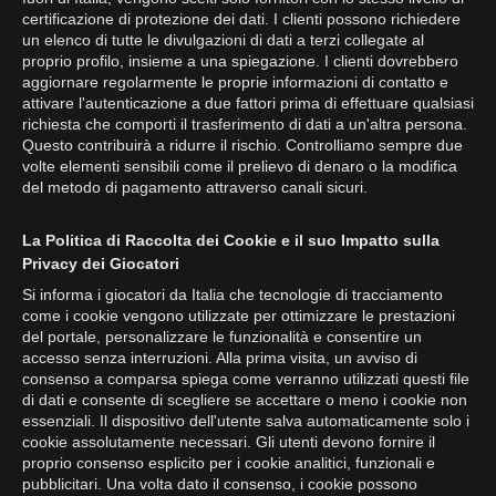
certificazione di protezione dei dati. I clienti possono richiedere
un elenco di tutte le divulgazioni di dati a terzi collegate al
proprio profilo, insieme a una spiegazione. I clienti dovrebbero
aggiornare regolarmente le proprie informazioni di contatto e
attivare l'autenticazione a due fattori prima di effettuare qualsiasi
richiesta che comporti il trasferimento di dati a un'altra persona.
Questo contribuirà a ridurre il rischio. Controlliamo sempre due
volte elementi sensibili come il prelievo di denaro o la modifica
del metodo di pagamento attraverso canali sicuri.
La Politica di Raccolta dei Cookie e il suo Impatto sulla
Privacy dei Giocatori
Si informa i giocatori da Italia che tecnologie di tracciamento
come i cookie vengono utilizzate per ottimizzare le prestazioni
del portale, personalizzare le funzionalità e consentire un
accesso senza interruzioni. Alla prima visita, un avviso di
consenso a comparsa spiega come verranno utilizzati questi file
di dati e consente di scegliere se accettare o meno i cookie non
essenziali. Il dispositivo dell'utente salva automaticamente solo i
cookie assolutamente necessari. Gli utenti devono fornire il
proprio consenso esplicito per i cookie analitici, funzionali e
pubblicitari. Una volta dato il consenso, i cookie possono