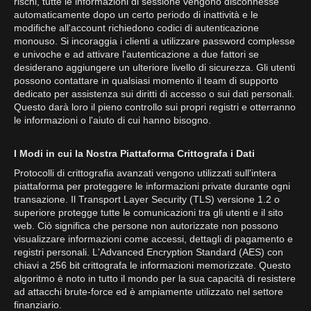
rischi, tutte le informazioni di sessione vengono disconnesse
automaticamente dopo un certo periodo di inattività e le
modifiche all'account richiedono codici di autenticazione
monouso. Si incoraggia i clienti a utilizzare password complesse
e univoche e ad attivare l'autenticazione a due fattori se
desiderano aggiungere un ulteriore livello di sicurezza. Gli utenti
possono contattare in qualsiasi momento il team di supporto
dedicato per assistenza sui diritti di accesso o sui dati personali.
Questo darà loro il pieno controllo sui propri registri e otterranno
le informazioni o l'aiuto di cui hanno bisogno.
I Modi in cui la Nostra Piattaforma Crittografa i Dati
Protocolli di crittografia avanzati vengono utilizzati sull'intera
piattaforma per proteggere le informazioni private durante ogni
transazione. Il Transport Layer Security (TLS) versione 1.2 o
superiore protegge tutte le comunicazioni tra gli utenti e il sito
web. Ciò significa che persone non autorizzate non possono
visualizzare informazioni come accessi, dettagli di pagamento e
registri personali. L'Advanced Encryption Standard (AES) con
chiavi a 256 bit crittografa le informazioni memorizzate. Questo
algoritmo è noto in tutto il mondo per la sua capacità di resistere
ad attacchi brute-force ed è ampiamente utilizzato nel settore
finanziario.