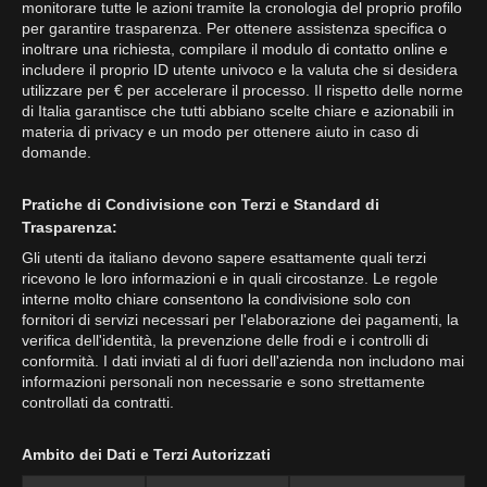
monitorare tutte le azioni tramite la cronologia del proprio profilo
per garantire trasparenza. Per ottenere assistenza specifica o
inoltrare una richiesta, compilare il modulo di contatto online e
includere il proprio ID utente univoco e la valuta che si desidera
utilizzare per € per accelerare il processo. Il rispetto delle norme
di Italia garantisce che tutti abbiano scelte chiare e azionabili in
materia di privacy e un modo per ottenere aiuto in caso di
domande.
Pratiche di Condivisione con Terzi e Standard di
Trasparenza:
Gli utenti da italiano devono sapere esattamente quali terzi
ricevono le loro informazioni e in quali circostanze. Le regole
interne molto chiare consentono la condivisione solo con
fornitori di servizi necessari per l'elaborazione dei pagamenti, la
verifica dell'identità, la prevenzione delle frodi e i controlli di
conformità. I dati inviati al di fuori dell'azienda non includono mai
informazioni personali non necessarie e sono strettamente
controllati da contratti.
Ambito dei Dati e Terzi Autorizzati