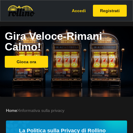
Accedi
Registrati
Gira Veloce-Rimani
Calmo!
Gioca ora
Home
Informativa sulla privacy
La Politica sulla Privacy di Rollino