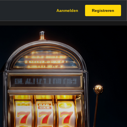
Aanmelden
Registreren