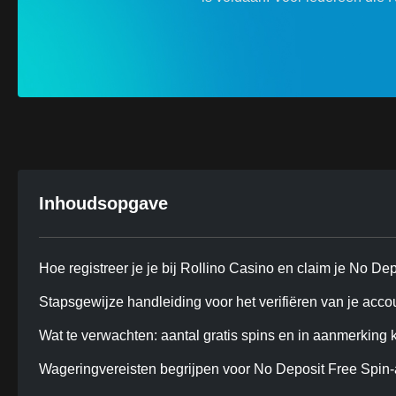
Inhoudsopgave
Hoe registreer je je bij Rollino Casino en claim je No De
Stapsgewijze handleiding voor het verifiëren van je accou
Wat te verwachten: aantal gratis spins en in aanmerking
Wageringvereisten begrijpen voor No Deposit Free Spin