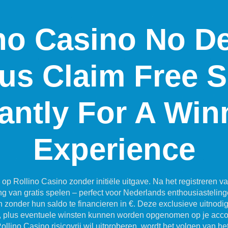
no Casino No D
us Claim Free S
tantly For A Win
Experience
n op Rollino Casino zonder initiële uitgave. Na het registreren
 van gratis spelen – perfect voor Nederlands enthousiastelingen
n zonder hun saldo te financieren in €. Deze exclusieve uitnodig
, plus eventuele winsten kunnen worden opgenomen op je acco
ollino Casino risicovrij wil uitproberen, wordt het volgen van