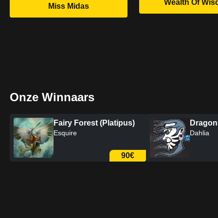
Wealth Of Wi
Miss Midas
Onze Winnaars
Fairy Forest (Platipus)
Dragon
Esquire
Dahlia
90€