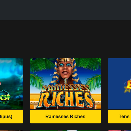
oplossen
e spins
no-app
aanbiedingen online
tipus)
Ramesses Riches
Tens 
onden