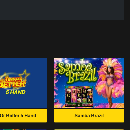
Or Better 5 Hand
Samba Brazil