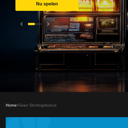
Nu spelen
Home
Geen Stortingsbonus