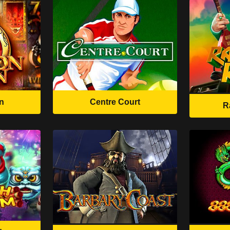
n
Centre Court
R