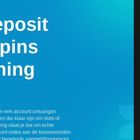
eposit
pins
ning
 van een account ontvangen
 die klaar zijn om slots of
ing staat je toe om echte
unt zodra aan de basisvereisten
 het begeleide aanmeldingsproces