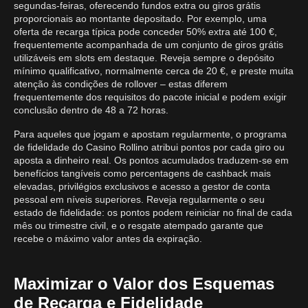
segundas-feiras, oferecendo fundos extra ou giros grátis
proporcionais ao montante depositado. Por exemplo, uma
oferta de recarga típica pode conceder 50% extra até 100 €,
frequentemente acompanhada de um conjunto de giros grátis
utilizáveis em slots em destaque. Reveja sempre o depósito
mínimo qualificativo, normalmente cerca de 20 €, e preste muita
atenção às condições de rollover – estas diferem
frequentemente dos requisitos do pacote inicial e podem exigir
conclusão dentro de 48 a 72 horas.
Para aqueles que jogam e apostam regularmente, o programa
de fidelidade do Casino Rollino atribui pontos por cada giro ou
aposta a dinheiro real. Os pontos acumulados traduzem-se em
benefícios tangíveis como percentagens de cashback mais
elevadas, privilégios exclusivos e acesso a gestor de conta
pessoal em níveis superiores. Reveja regularmente o seu
estado de fidelidade: os pontos podem reiniciar no final de cada
mês ou trimestre civil, e o resgate atempado garante que
recebe o máximo valor antes da expiração.
Maximizar o Valor dos Esquemas
de Recarga e Fidelidade