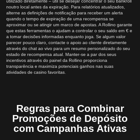
utilizado diretamente – útil se desejar concentrar o seu bankroll
noutro local antes da expiração. Para relatórios atualizados,
alterne as definições de notificação para receber um alerta
quando o tempo de expiração de uma recompensa se
aproximar ou se atingir um marco de apostas. A Rollino garante
que estas ferramentas o ajudam a controlar o seu saldo em € e
a tomar decisões informadas enquanto joga. Se algum valor
parecer pouco claro, contacte o apoio ao cliente diretamente
através do chat ao vivo para um resumo personalizado do seu
estado de recompensa atual. Manter-se a par dos seus
incentivos através do painel da Rollino proporciona
transparência e maximiza potenciais ganhos nas suas
atividades de casino favoritas.
Regras para Combinar
Promoções de Depósito
com Campanhas Ativas