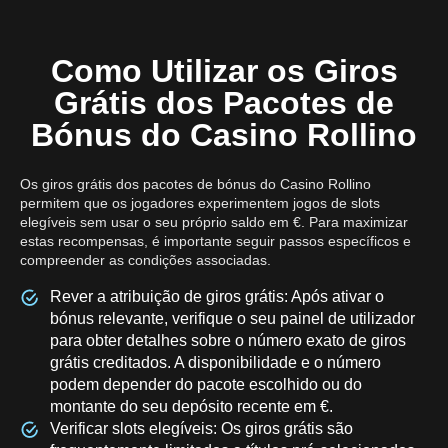
Como Utilizar os Giros
Grátis dos Pacotes de
Bónus do Casino Rollino
Os giros grátis dos pacotes de bónus do Casino Rollino
permitem que os jogadores experimentem jogos de slots
elegíveis sem usar o seu próprio saldo em €. Para maximizar
estas recompensas, é importante seguir passos específicos e
compreender as condições associadas.
Rever a atribuição de giros grátis: Após ativar o
bónus relevante, verifique o seu painel de utilizador
para obter detalhes sobre o número exato de giros
grátis creditados. A disponibilidade e o número
podem depender do pacote escolhido ou do
montante do seu depósito recente em €.
Verificar slots elegíveis: Os giros grátis são