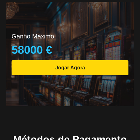
Ganho Máximo
58000 €
Jogar Agora
Métodos de Pagamento