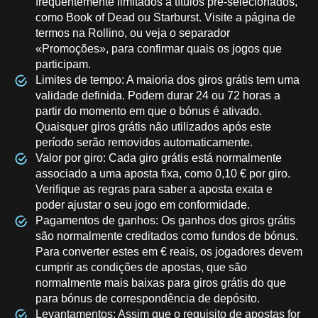
frequentemente limitados a títulos pré-selecionados,
como Book of Dead ou Starburst. Visite a página de
termos na Rollino, ou veja o separador
«Promoções», para confirmar quais os jogos que
participam.
Limites de tempo: A maioria dos giros grátis tem uma
validade definida. Podem durar 24 ou 72 horas a
partir do momento em que o bónus é ativado.
Quaisquer giros grátis não utilizados após este
período serão removidos automaticamente.
Valor por giro: Cada giro grátis está normalmente
associado a uma aposta fixa, como 0,10 € por giro.
Verifique as regras para saber a aposta exata e
poder ajustar o seu jogo em conformidade.
Pagamentos de ganhos: Os ganhos dos giros grátis
são normalmente creditados como fundos de bónus.
Para converter estes em € reais, os jogadores devem
cumprir as condições de apostas, que são
normalmente mais baixas para giros grátis do que
para bónus de correspondência de depósito.
Levantamentos: Assim que o requisito de apostas for