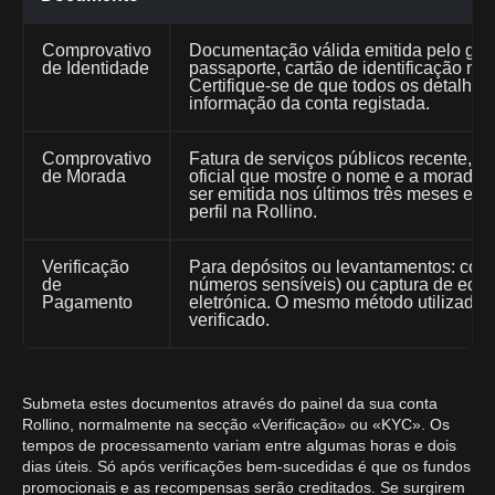
Comprovativo
Documentação válida emitida pelo gov
de Identidade
passaporte, cartão de identificação na
Certifique-se de que todos os detalhes
informação da conta registada.
Comprovativo
Fatura de serviços públicos recente, e
de Morada
oficial que mostre o nome e a morada 
ser emitida nos últimos três meses e c
perfil na Rollino.
Verificação
Para depósitos ou levantamentos: cópia
de
números sensíveis) ou captura de ecrã
Pagamento
eletrónica. O mesmo método utilizado p
verificado.
Submeta estes documentos através do painel da sua conta
Rollino, normalmente na secção «Verificação» ou «KYC». Os
tempos de processamento variam entre algumas horas e dois
dias úteis. Só após verificações bem-sucedidas é que os fundos
promocionais e as recompensas serão creditados. Se surgirem