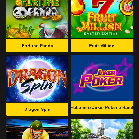
Maximizar o Valor dos Esquemas de Recarga e
Fidelidade
Como Acompanhar os Seus Bónus Ativos no Painel de
Conta do Casino Rollino
Regras para Combinar Promoções de Depósito com
Fortune Panda
Fruit Million
Campanhas Ativas
Compatibilidade de Ofertas Concorrentes
Melhores Práticas para Utilizadores de português
Métodos de Pagamento Compatíveis com as
Recompensas Promocionais do Casino Rollino
Métodos de Transação que Suportam o Acesso a
Incentivos
Habanero Joker Poker 5 Hand
Dragon Spin
Restrições Comuns e Recomendações Principais
Erros Comuns que Impedem o Levantamento de
Ganhos de Bónus da Rollino