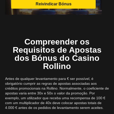
Reivindicar Bónus
Compreender os
Requisitos de Apostas
dos Bónus do Casino
Rollino
Antes de qualquer levantamento para € ser possível, é
obrigatório cumprir as regras de apostas associadas aos
créditos promocionais na Rollino. Normalmente, o coeficiente de
apostas varia entre 30x e 50x o valor da promoção. Por
exemplo, um utilizador que receba uma recompensa de 100 €
com um multiplicador de 40x deve colocar apostas totais de
4.000 € antes de os pedidos de levantamento serem aceites.