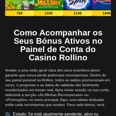
389€
98€
114€
184€
Como Acompanhar os
Seus Bónus Ativos no
Painel de Conta do
Casino Rollino
Aceder a uma visão geral clara dos seus incentivos ativos
garante que nunca perde potenciais recompensas. Dentro do
seu painel pessoal na Rollino, todos os saldos promocionais em
curso, o progresso e as datas de validade são facilmente
monitorizados em tempo real. Após iniciar sessão na sua conta,
selecione a secção «As Minhas Recompensas» ou
«Promoções» no menu principal. Aqui, uma tabela dedicada
exibe cada recompensa que aceitou. Para cada bónus, verá:
Estado: Se está atualmente pendente, ativo ou