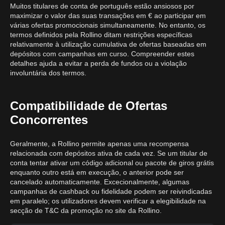
Muitos titulares de conta de português estão ansiosos por
maximizar o valor das suas transações em € ao participar em
várias ofertas promocionais simultaneamente. No entanto, os
termos definidos pela Rollino ditam restrições específicas
relativamente à utilização cumulativa de ofertas baseadas em
depósitos com campanhas em curso. Compreender estes
detalhes ajuda a evitar a perda de fundos ou a violação
involuntária dos termos.
Compatibilidade de Ofertas
Concorrentes
Geralmente, a Rollino permite apenas uma recompensa
relacionada com depósitos ativa de cada vez. Se um titular de
conta tentar ativar um código adicional ou pacote de giros grátis
enquanto outro está em execução, o anterior pode ser
cancelado automaticamente. Excecionalmente, algumas
campanhas de cashback ou fidelidade podem ser reivindicadas
em paralelo; os utilizadores devem verificar a elegibilidade na
secção de T&C da promoção no site da Rollino.