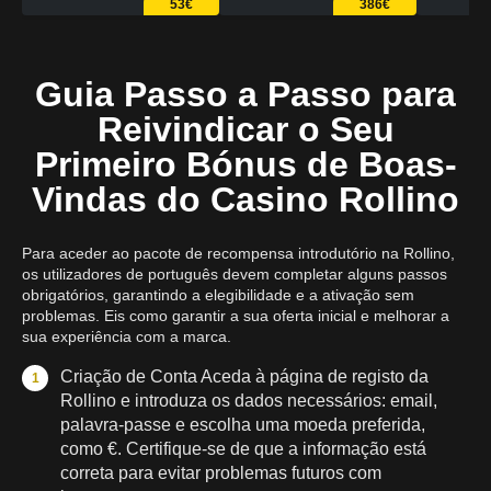
391€
53€
Guia Passo a Passo para
Reivindicar o Seu
Primeiro Bónus de Boas-
Vindas do Casino Rollino
Para aceder ao pacote de recompensa introdutório na Rollino,
os utilizadores de português devem completar alguns passos
obrigatórios, garantindo a elegibilidade e a ativação sem
problemas. Eis como garantir a sua oferta inicial e melhorar a
sua experiência com a marca.
Criação de Conta Aceda à página de registo da
Rollino e introduza os dados necessários: email,
palavra-passe e escolha uma moeda preferida,
como €. Certifique-se de que a informação está
correta para evitar problemas futuros com