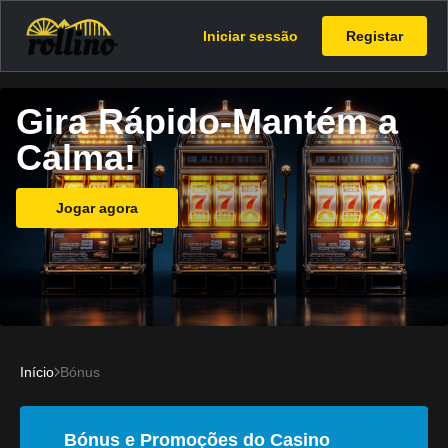
Iniciar sessão
Registar
Gira Rápido-Mantém a
Calma!
Jogar agora
Início
Bónus
Bónus e Promoções do Casino