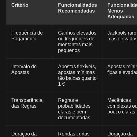
Critério
Funcionalidades
Funcionalid
Recomendadas
Menos
Adequadas
Frequência de
Ganhos elevados
Jackpots raro
Pagamento
ou frequentes de
mas elevado
montantes mais
pequenos
Intervalo de
Apostas flexíveis,
Apostas mín
Apostas
apostas mínimas
fixas elevada
tão baixas quanto
1 €
Transparência
Regras e
Mecânicas
das Regras
probabilidades
complexas o
claras e bem
pouco claras
documentadas
Duração da
Rondas curtas
Duração da