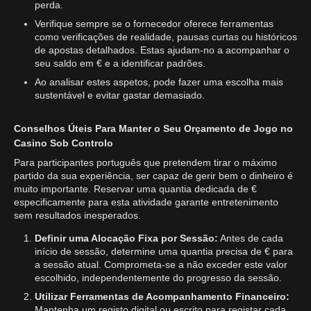
perda.
Verifique sempre se o fornecedor oferece ferramentas
como verificações de realidade, pausas curtas ou históricos
de apostas detalhados. Estas ajudam-no a acompanhar o
seu saldo em € e a identificar padrões.
Ao analisar estes aspetos, pode fazer uma escolha mais
sustentável e evitar gastar demasiado.
Conselhos Úteis Para Manter o Seu Orçamento de Jogo no
Casino Sob Controlo
Para participantes português que pretendem tirar o máximo
partido da sua experiência, ser capaz de gerir bem o dinheiro é
muito importante. Reservar uma quantia dedicada de €
especificamente para esta atividade garante entretenimento
sem resultados inesperados.
Definir uma Alocação Fixa por Sessão:
Antes de cada
início de sessão, determine uma quantia precisa de € para
a sessão atual. Comprometa-se a não exceder este valor
escolhido, independentemente do progresso da sessão.
Utilizar Ferramentas de Acompanhamento Financeiro:
Mantenha um registo digital ou escrito para registar cada