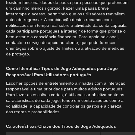
Existem funcionalidades de pausa para pessoas que pretendem
um caminho menos rigoroso. Fazer uma pausa breve
interrompe o acesso, permitindo que os utilizadores reavaliem
antes de regressar. A combinação destes recursos com
notificações em tempo real sobre a atividade da conta capacita
cada participante português a interagir de forma que priorize o
bem-estar e a consciência financeira. Para apoio adicional,
contacte o serviço de apoio ao cliente, que pode fornecer
orientação sobre o ajuste de limites ou a ativação de medidas
de proteção.
Como Identificar Tipos de Jogo Adequados para Jogo
Responsável Para Utilizadores português
Escolher opções de entretenimento alinhadas com a interação
responsável é uma prioridade para muitos adultos português.
Para fazer as escolhas certas, é útil analisar objetivamente as
características de cada jogo, tendo em conta aspetos como a
volatilidade, a capacidade de controlar os gastos e a clareza
das regras e probabilidades.
Características-Chave dos Tipos de Jogo Adequados